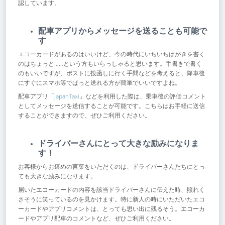
認しています。
配車アプリからメッセージを送ることも可能で
す
エコーカードがあるのはいいけど、今の時代にいちいちはがきを書く
のはちょっと……という方もいらっしゃると思います。手書きで書く
のもいいですが、ポストに投函しに行く手間などを考えると、降車後
にすぐにスマホ等でぱっと送れる方が簡単でいいですよね。
配車アプリ「
JapanTaxi
」などを利用した際は、乗車後の評価コメント
としてメッセージを送信することが可能です。こちらはお手軽に送信
することができますので、ぜひご利用ください。
ドライバーさんにとって大きな励みになりま
す！
お客様からお褒めの言葉をいただくのは、ドライバーさんたちにとっ
ても大きな励みになります。
届いたエコーカードの内容を該当ドライバーさんに伝えた時、照れく
さそうに笑っているのを見かけます。特に新人の時にいただいたエコ
ーカードやアプリコメントは、とっても思い出に残るそう。エコーカ
ードやアプリ配車のコメントなど、ぜひご利用ください。