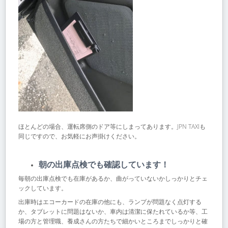
ほとんどの場合、運転席側のドア等にしまってあります。JPN TAXIも
同じですので、お気軽にお声掛けください。
朝の出庫点検でも確認しています！
毎朝の出庫点検でも在庫があるか、曲がっていないかしっかりとチェ
ックしています。
出庫時はエコーカードの在庫の他にも、ランプが問題なく点灯する
か、タブレットに問題はないか、車内は清潔に保たれているか等、工
場の方と管理職、養成さんの方たちで細かいところまでしっかりと確