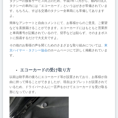
タクシーの接客サービス向上のため、平成6年12月から、都内の法人
タクシーの車内には「エコーカード」というはがきが常備されていま
す。もちろん、すばる交通のタクシー全車両にも常備してあります
よ。
簡単なアンケートと自由コメントにて、お客様からのご意見、ご要望
などを直接届けることができます。エコーカードにはもともと営業所
と車両番号が記載されているので、切手などは貼らず、そのままポス
トに投函するだけで大丈夫ですよ。
その他のお客様の声を聞くためのさまざまな取り組みについては、
東
京ハイヤー・タクシー協会
のホームページにて詳しく掲載されていま
す。
エコーカードの受け取り方
以前は助手席の後ろにエコーカード等が設置されており、お客様が自
由に持って帰ることができましたが、現在はタブレットが設置されて
いるため、ドライバーさんに一言声をかけてエコーカードを受け取る
形になっています。