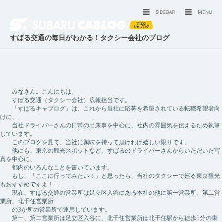
SIDEBAR
MENU
すばる交通の毎日がわかる！タクシー会社のブログ
みなさん。こんにちは。
すばる交通（タクシー会社）広報担当です。
「すばるキャブログ」は、これから当社に応募を希望されている転職希望者向
けに、
当社ドライバーさんの日常の出来事を中心に、社内の雰囲気を伝えるため執筆
しています。
このブログを見て、当社に興味を持って頂ければ嬉しい限りです。
他にも、東京の観光スポットなど、すばるのドライバーさんからいただいた写
真を中心に、
都内のいろんなことを書いています。
もし、「ここに行ってみたい！」と思ったら、当社のタクシーで巡る東京観光
もおすすめですよ！
現在、すばる交通の営業所は足立区入谷にある本社の他に第一営業所、第二営
業所、北千住営業所
の3か所の営業所で運用しています。
第一、第二営業所は足立区入谷に、北千住営業所は北千住駅から徒歩5分の東