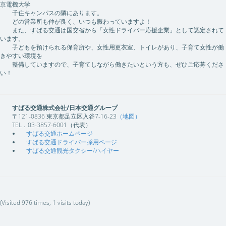
京電機大学
千住キャンパスの隣にあります。
どの営業所も仲が良く、いつも賑わっていますよ！
また、すばる交通は国交省から「女性ドライバー応援企業」として認定されて
います。
子どもを預けられる保育所や、女性用更衣室、トイレがあり、子育て女性が働
きやすい環境を
整備していますので、子育てしながら働きたいという方も、ぜひご応募くださ
い！
すばる交通株式会社/日本交通グループ
〒121-0836 東京都足立区入谷7-16-23
（地図）
TEL
．03-3857-6001（代表）
すばる交通ホームページ
すばる交通ドライバー採用ページ
すばる交通観光タクシー/ハイヤー
(Visited 976 times, 1 visits today)