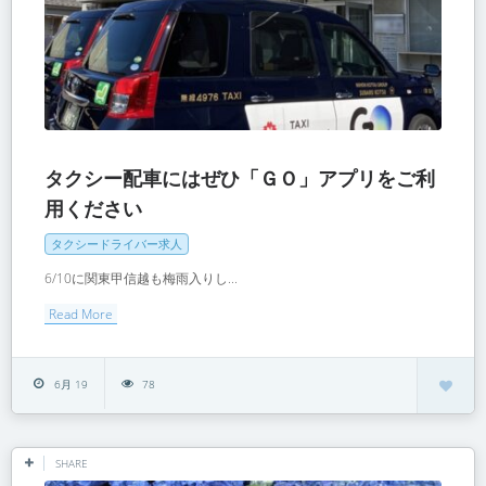
タクシー配車にはぜひ「ＧＯ」アプリをご利
用ください
タクシードライバー求人
6/10に関東甲信越も梅雨入りし...
Read More
6月 19
78
SHARE