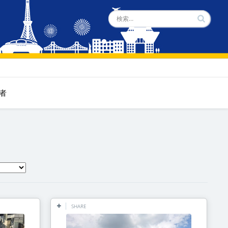
者
SHARE