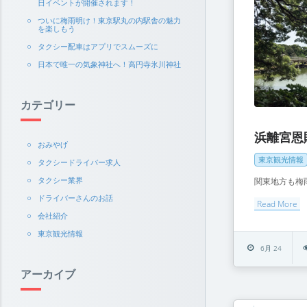
日イベントが開催されます！
ついに梅雨明け！東京駅丸の内駅舎の魅力
を楽しもう
タクシー配車はアプリでスムーズに
日本で唯一の気象神社へ！高円寺氷川神社
カテゴリー
浜離宮恩
おみやげ
東京観光情報
タクシードライバー求人
タクシー業界
関東地方も梅雨
ドライバーさんのお話
Read More
会社紹介
東京観光情報
6月 24
アーカイブ