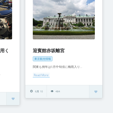
利用く
迎賓館赤坂離宮
東京観光情報
関東も例年は6月中旬頃に梅雨入り...
.
Read More
6月 10
484