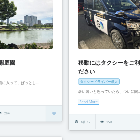
賜庭園
移動にはタクシーをご
ださい
タクシードライバー求人
に入って、ぱっとし...
暑い暑いと思っていたら、ついに関..
Read More
264
6月 17
159