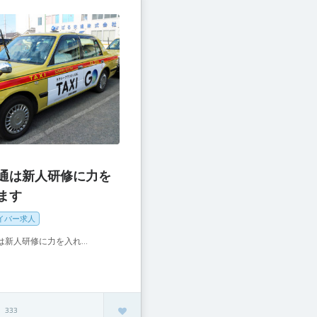
通は新人研修に力を
ます
イバー求人
新人研修に力を入れ...
333