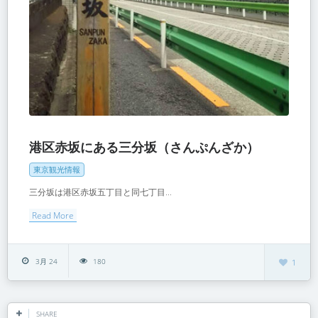
港区赤坂にある三分坂（さんぷんざか）
東京観光情報
三分坂は港区赤坂五丁目と同七丁目...
Read More
3月 24
180
1
SHARE