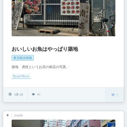
おいしいお魚はやっぱり築地
東京観光情報
築地 虎杖というお店の南店の写真...
Read More
3月 28
97
1
SHARE