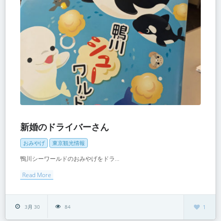
新婚のドライバーさん
おみやげ
東京観光情報
鴨川シーワールドのおみやげをドラ...
Read More
3月 30
84
1