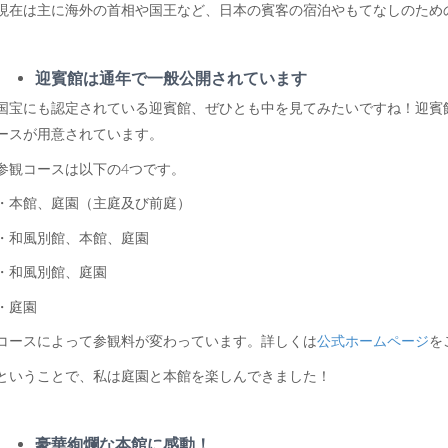
現在は主に海外の首相や国王など、日本の賓客の宿泊やもてなしのため
迎賓館は通年で一般公開されています
国宝にも認定されている迎賓館、ぜひとも中を見てみたいですね！迎賓
ースが用意されています。
参観コースは以下の4つです。
・本館、庭園（主庭及び前庭）
・和風別館、本館、庭園
・和風別館、庭園
・庭園
コースによって参観料が変わっています。詳しくは
公式ホームページ
を
ということで、私は庭園と本館を楽しんできました！
豪華絢爛な本館に感動！