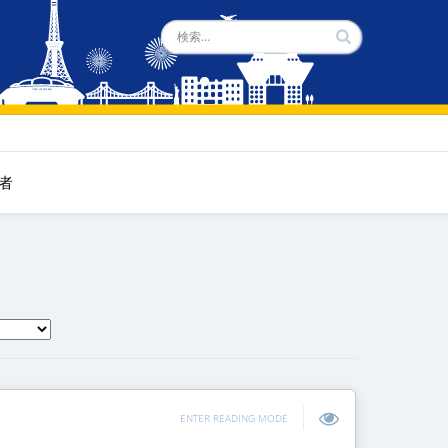
者
ENTER READING MODE