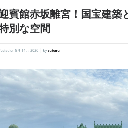
迎賓館赤坂離宮！国宝建築
特別な空間
Posted on
5月 14th, 2026
by
subaru