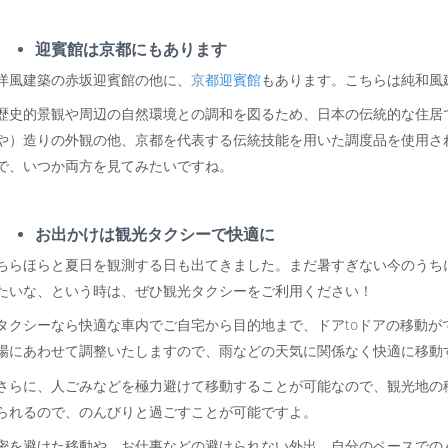
迎賓館は京都にもあります
洋風建築の赤坂迎賓館の他に、
京都迎賓館
もあります。こちらは純和風
歴史的景観や周辺の自然環境との調和を図るため、日本の伝統的な住居
や）造りの外観の他、京都を代表する伝統技能を用いた調度品を使用さ
で、いつか両方を見てみたいですね。
お出かけは観光タクシーで快適に
ちらほらと夏日を観測する日も出てきました。まだ暑すぎない今のうち
たいな、という時は、ぜひ観光タクシーをご利用ください！
タクシーなら快適な車内でご自宅から目的地まで、ドアtoドアの移動が
場にあわせて調整いたしますので、雨などの天気に関係なく快適に移動
さらに、人ごみなどを極力避けて移動することが可能なので、観光地の
られるので、のんびりと過ごすことが可能ですよ。
密を避けた移動や、お仕事などの避けられない外出、自分のペースでの