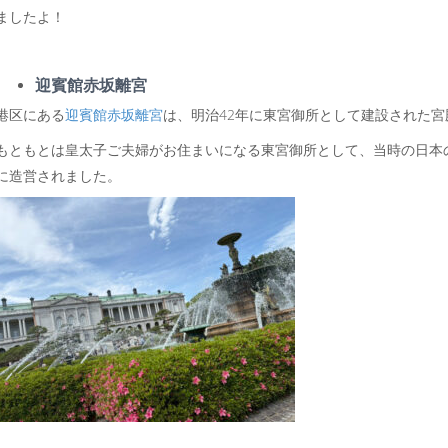
ましたよ！
迎賓館赤坂離宮
港区にある
迎賓館赤坂離宮
は、明治42年に東宮御所として建設された宮
もともとは皇太子ご夫婦がお住まいになる東宮御所として、当時の日本の
に造営されました。