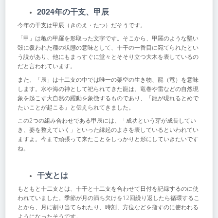
2024年の干支、甲辰
今年の干支は甲辰（きのえ・たつ）だそうです。
「甲」は亀の甲羅を形取った文字です。そこから、甲羅のような堅い
殻に覆われた種の状態の意味として、十干の一番目に宛てられたとい
う説があり、他にもまっすぐに堂々とそそり立つ大木を表しているの
だと言われています。
また、「辰」は十二支の中では唯一の架空の生き物、龍（竜）を意味
します。水や海の神として祀られてきた龍は、竜巻や雷などの自然現
象を起こす大自然の躍動を象徴するものであり、「龍が現れるとめで
たいことが起こる」と伝えられてきました。
この2つの組み合わせである甲辰には、「成功という芽が成長してい
き、姿を整えていく」といった縁起のよさを表しているといわれてい
ますよ。今まで頑張って来たことをしっかりと形にしていきたいです
ね。
干支とは
もともと十二支とは、十干と十二支を合わせて日付を記録するのに使
われていました。季節が月の満ち欠けを12回繰り返したら循環するこ
とから、月に割り当てられたり、時刻、方位などを指すのに使われる
ようになったそうです。