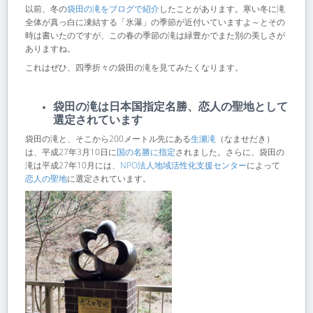
以前、冬の
袋田の滝をブログで紹介
したことがあります。寒い冬に滝
全体が真っ白に凍結する「氷瀑」の季節が近付いていますよ～とその
時は書いたのですが、この春の季節の滝は緑豊かでまた別の美しさが
ありますね。
これはぜひ、四季折々の袋田の滝を見てみたくなります。
袋田の滝は日本国指定名勝、恋人の聖地として
選定されています
袋田の滝と、そこから200メートル先にある
生瀬滝
（なませだき）
は、平成27年3月10日に
国の名勝に指定
されました。さらに、袋田の
滝は平成27年10月には、
NPO法人地域活性化支援センター
によって
恋人の聖地
に選定されています。