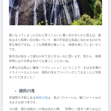
夏になってしまったのかと思うくらいに暑い日がきたかと思えば、最
近はまた肌寒い日が続いていて、春の不安定な気温に合わせるのが大
変な毎日ですね。こうも寒暖差が激しいと、体調を崩してしまいそう
です。
新生活が始まって疲れが出てきた方もいると思います。皆さん、体調
管理には十分気を付けてお過ごしくださいね。
大事なのは程よい趣味！リフレッシュ！ということで、すばる交通の
ドライバーさんたちが、袋田の滝までツーリングしてきましたと写真
をいただきました！
袋田の滝
茨城県大子町にある
袋田の滝
は、高さ120メートル、幅73メートルの
大きさを持つ滝です。
その昔、西行法師がこの地を訪れた際、「四季に一度ずつ来てみなけ