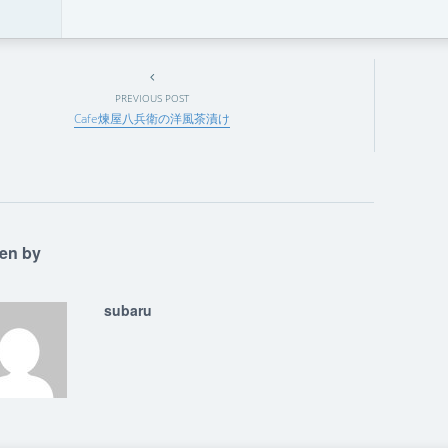
PREVIOUS POST
Cafe煉屋八兵衛の洋風茶漬け
ten by
subaru