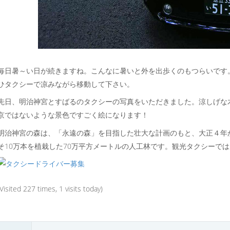
毎日暑～い日が続きますね。こんなに暑いと外を出歩くのもつらいです
ひタクシーで凉みながら移動して下さい。
先日、明治神宮とすばるのタクシーの写真をいただきました。涼しげな
京ではないような景色ですごく絵になります！
明治神宮の森は、「永遠の森」を目指した壮大な計画のもと、大正４年
そ10万本を植栽した70万平方メートルの人工林です。観光タクシーで
(Visited 227 times, 1 visits today)