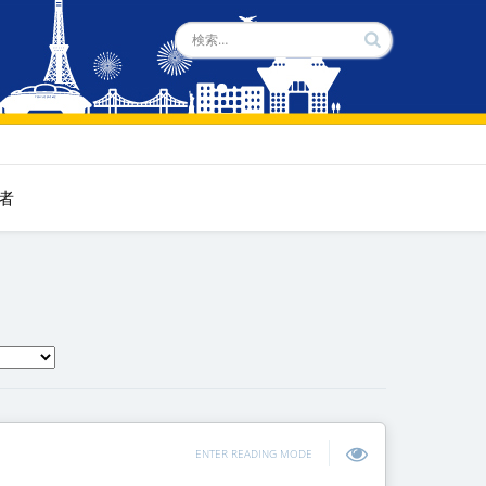
者
ENTER READING MODE