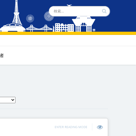
者
ENTER READING MODE