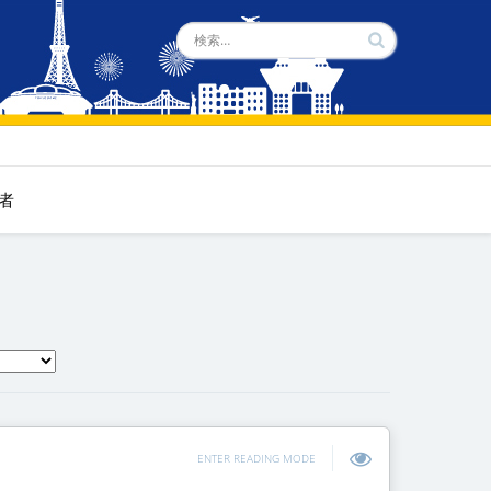
者
ENTER READING MODE