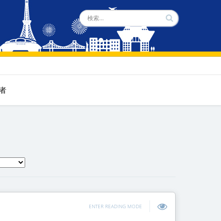
者
ENTER READING MODE