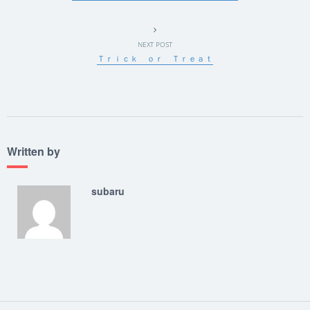
NEXT POST
Ｔｒｉｃｋ ｏｒ Ｔｒｅａｔ
Written by
subaru