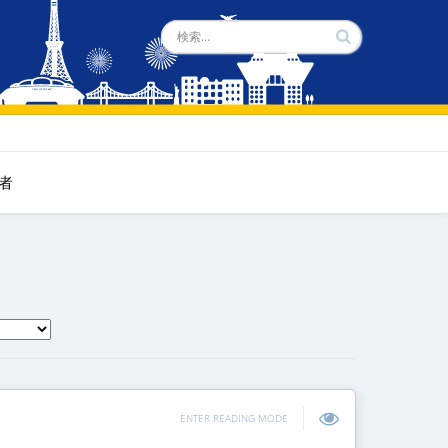
者
ENTER READING MODE