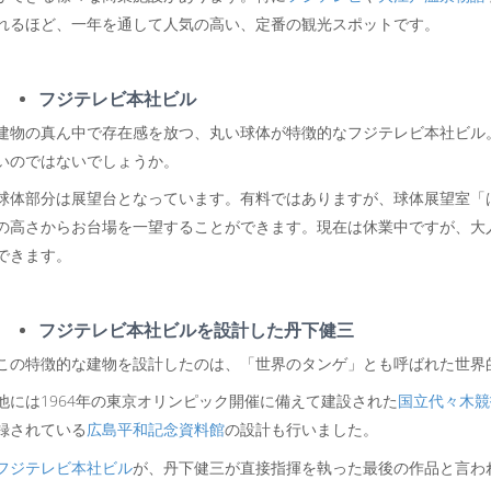
れるほど、一年を通して人気の高い、定番の観光スポットです。
フジテレビ本社ビル
建物の真ん中で存在感を放つ、丸い球体が特徴的なフジテレビ本社ビル
いのではないでしょうか。
球体部分は展望台となっています。有料ではありますが、球体展望室「は
の高さからお台場を一望することができます。現在は休業中ですが、大人
できます。
フジテレビ本社ビルを設計した丹下健三
この特徴的な建物を設計したのは、「世界のタンゲ」とも呼ばれた世界
他には1964年の東京オリンピック開催に備えて建設された
国立代々木競
録されている
広島平和記念資料館
の設計も行いました。
フジテレビ本社ビル
が、丹下健三が直接指揮を執った最後の作品と言わ