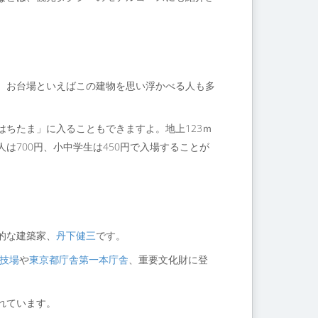
。お台場といえばこの建物を思い浮かべる人も多
ちたま」に入ることもできますよ。地上123ｍ
は700円、小中学生は450円で入場することが
的な建築家、
丹下健三
です。
技場
や
東京都庁舎第一本庁舎
、重要文化財に登
れています。