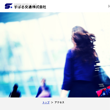
車種紹介
4時間コース
会社
6時
料
トップ
アクセス