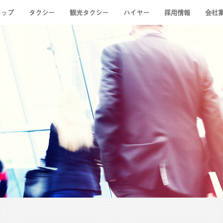
トップ
タクシー
観光タクシー
ハイヤー
採用情報
会社
概要
間コース
金表
車種紹介
定額タクシー
企業理念
8時間コース
料金表
環境への取り組み
陣痛タクシー
ハイヤーサービス
遠征コース
中途採用サイト
キッズタクシー
安全への取り組み
ご利用の流れ
ハイヤーの特徴
タクシーの手配
ドライバー紹介
社会への取
お客様の声