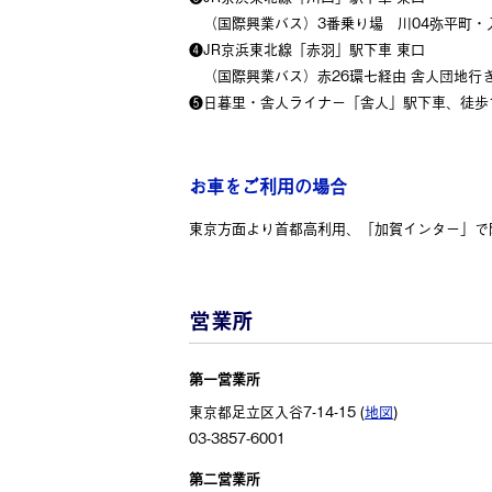
（国際興業バス）3番乗り場 川04弥平町・入
❹JR京浜東北線「赤羽」駅下車 東口
（国際興業バス）赤26環七経由 舎人団地行き
❺日暮里・舎人ライナー「舎人」駅下車、徒歩
お車をご利用の場合
東京方面より首都高利用、「加賀インター」で
営業所
第一営業所
東京都足立区入谷7-14-15 (
地図
)
03-3857-6001
第二営業所