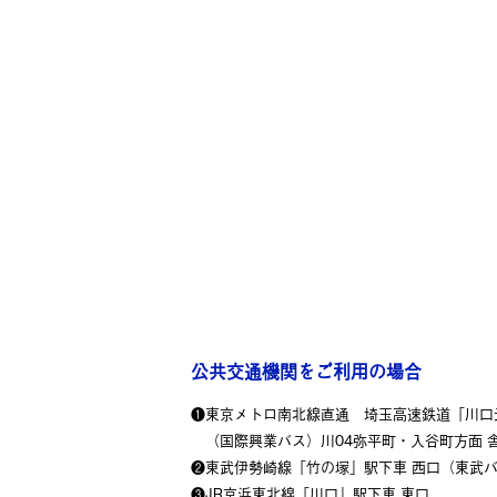
公共交通機関をご利用の場合
❶東京メトロ南北線直通 埼玉高速鉄道「川口
（国際興業バス）川04弥平町・入谷町方面 舎
❷東武伊勢崎線「竹の塚」駅下車 西口（東武バ
❸JR京浜東北線「川口」駅下車 東口