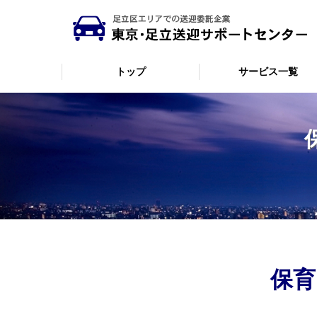
トップ
サービス一覧
コ
ン
テ
ン
ツ
へ
ス
キ
ッ
プ
保育