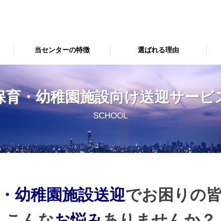
当センターの特徴
選ばれる理由
保育・幼稚園施設向け送迎サービ
SCHOOL
・幼稚園施設送迎
でお困りの
こんな
お悩み
ありませんか？