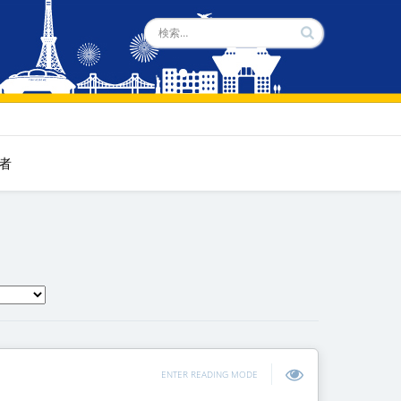
者
ENTER READING MODE